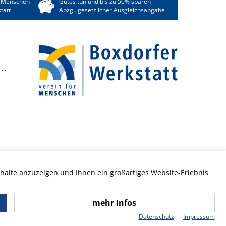
 Menschen
Gutes tun und bis zu 50% sparen
tatt
Abzgl. gesetzlicher Ausgleichsabgabe
...
halte anzuzeigen und Ihnen ein großartiges Website-Erlebnis
mehr Infos
www.boxdorfer-werkstatt.de
Datenschutz
Impressum