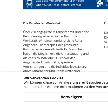
Das gesamte Sortiment für Ihr Büro
K
Über 6.000 Artikel sofort lieferbar
B
Die Boxdorfer Werkstatt
Üb
Über 250 engagierte Mitarbeiter mit und ohne
Di
Behinderung arbeiten in der Boxdorfer
Di
Werkstatt. Wir bieten umfangreiche Reha-
Vi
Angebote. Hierbei spielt der geschütze
Li
Rahmen eine wesentliche Rolle. Menschen
haben die Möglichkeit, die Unterstützung und
die Zeit sich individuell zu entwicklen.
Angepasste Arbeitsplätze, spezielle
Vorrichtungen und die individuelle Assistenz
durch Mitarbeiter und Pflegekräfte sind
hierfür die Voraussetzung.
Wir verwenden Cookies
Wir können diese zur Analyse unserer Besucherdaten
zu bieten. Für weitere Informationen zu den von un
Verweigern
© BZB - Behinderten-Zentrum-Boxdorf gemeinnützige GmbH, 