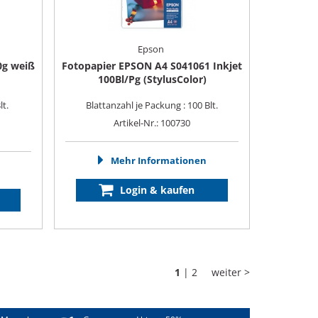
Epson
0g weiß
Fotopapier EPSON A4 S041061 Inkjet
100Bl/Pg (StylusColor)
lt.
Blattanzahl je Packung : 100 Blt.
Artikel-Nr.: 100730
Mehr Informationen
Login & kaufen
1
|
2
weiter >