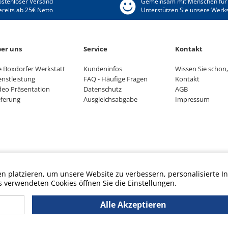
ostenloser Versand
Gemeinsam mit Menschen für
ereits ab 25€ Netto
Unterstützen Sie unsere Werks
er uns
Service
Kontakt
e Boxdorfer Werkstatt
Kundeninfos
Wissen Sie schon, 
enstleistung
FAQ - Häufige Fragen
Kontakt
deo Präsentation
Datenschutz
AGB
eferung
Ausgleichsabgabe
Impressum
 platzieren, um unsere Website zu verbessern, personalisierte In
s verwendeten Cookies öffnen Sie die Einstellungen.
Alle Akzeptieren
Am Spund 4, 90427 Nürnberg