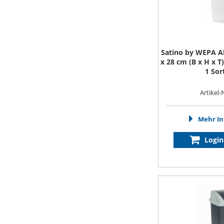
Satino by WEPA Ab
x 28 cm (B x H x T
1 Sor
Artikel-
Mehr In
Login