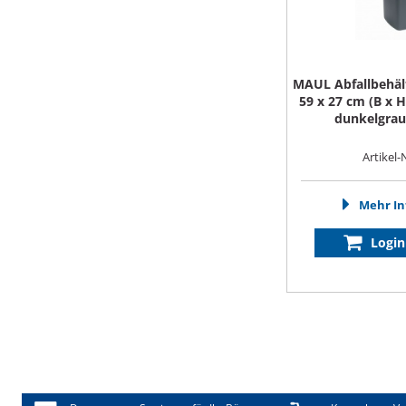
MAUL Abfallbehäl
59 x 27 cm (B x H
dunkelgrau 
Artikel-
Mehr In
Login