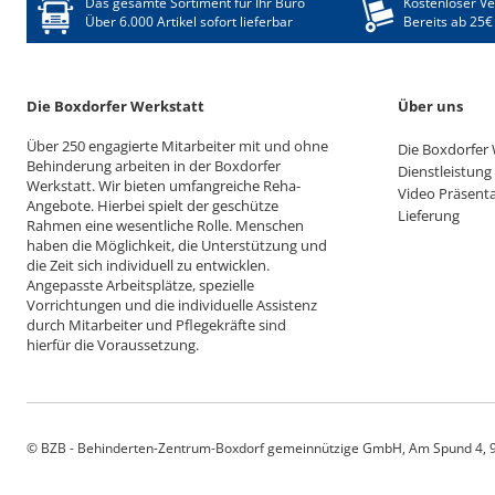
Das gesamte Sortiment für Ihr Büro
Kostenloser V
Über 6.000 Artikel sofort lieferbar
Bereits ab 25€
Die Boxdorfer Werkstatt
Über uns
Über 250 engagierte Mitarbeiter mit und ohne
Die Boxdorfer 
Behinderung arbeiten in der Boxdorfer
Dienstleistung
Werkstatt. Wir bieten umfangreiche Reha-
Video Präsent
Angebote. Hierbei spielt der geschütze
Lieferung
Rahmen eine wesentliche Rolle. Menschen
haben die Möglichkeit, die Unterstützung und
die Zeit sich individuell zu entwicklen.
Angepasste Arbeitsplätze, spezielle
Vorrichtungen und die individuelle Assistenz
durch Mitarbeiter und Pflegekräfte sind
hierfür die Voraussetzung.
© BZB - Behinderten-Zentrum-Boxdorf gemeinnützige GmbH, Am Spund 4, 