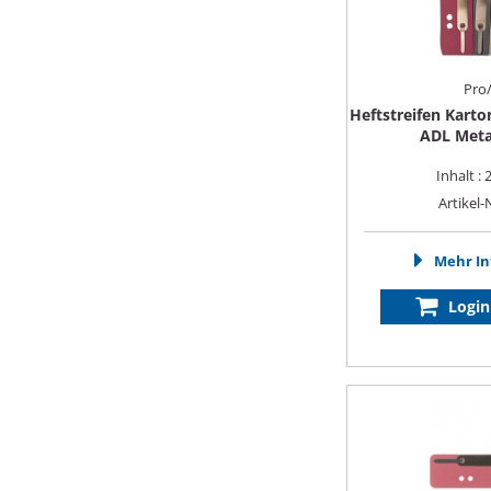
Pro/
Heftstreifen Kart
ADL Metal
Inhalt : 
Artikel-
Mehr In
Login