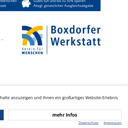
 Menschen
Gutes tun und bis zu 50% sparen
tatt
Abzgl. gesetzlicher Ausgleichsabgabe
...
halte anzuzeigen und Ihnen ein großartiges Website-Erlebnis
mehr Infos
www.boxdorfer-werkstatt.de
Datenschutz
Impressum