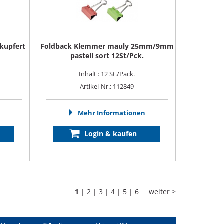
kupfert
Foldback Klemmer mauly 25mm/9mm
pastell sort 12St/Pck.
Inhalt : 12 St./Pack.
Artikel-Nr.: 112849
Mehr Informationen
Login & kaufen
1
|
2
|
3
|
4
|
5
|
6
weiter >