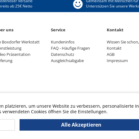
ostenloser Versand
Gemeinsam mit Menschen für
ereits ab 25€ Netto
Unterstützen Sie unsere Werks
er uns
Service
Kontakt
e Boxdorfer Werkstatt
Kundeninfos
Wissen Sie schon, 
enstleistung
FAQ - Häufige Fragen
Kontakt
deo Präsentation
Datenschutz
AGB
eferung
Ausgleichsabgabe
Impressum
 platzieren, um unsere Website zu verbessern, personalisierte In
s verwendeten Cookies öffnen Sie die Einstellungen.
Alle Akzeptieren
Am Spund 4, 90427 Nürnberg