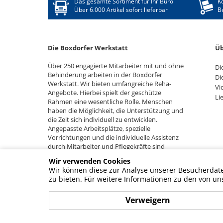
Das gesamte Sortiment für Ihr Büro
K
Über 6.000 Artikel sofort lieferbar
B
Die Boxdorfer Werkstatt
Üb
Über 250 engagierte Mitarbeiter mit und ohne
Di
Behinderung arbeiten in der Boxdorfer
Di
Werkstatt. Wir bieten umfangreiche Reha-
Vi
Angebote. Hierbei spielt der geschütze
Li
Rahmen eine wesentliche Rolle. Menschen
haben die Möglichkeit, die Unterstützung und
die Zeit sich individuell zu entwicklen.
Angepasste Arbeitsplätze, spezielle
Vorrichtungen und die individuelle Assistenz
durch Mitarbeiter und Pflegekräfte sind
hierfür die Voraussetzung.
Wir verwenden Cookies
Wir können diese zur Analyse unserer Besucherdaten
zu bieten. Für weitere Informationen zu den von un
Verweigern
© BZB - Behinderten-Zentrum-Boxdorf gemeinnützige GmbH, 