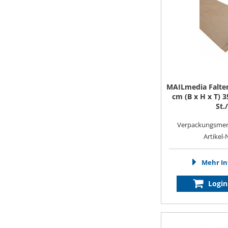
MAILmedia Falten
cm (B x H x T) 
St.
Verpackungsmenge
Artikel-
Mehr In
Login