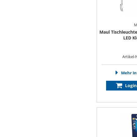
M
Maul Tischleucht
LED K
Artikel-
Mehr In
Login