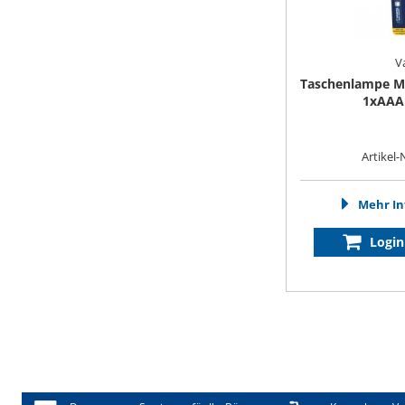
V
Taschenlampe Mi
1xAAA
Artikel-
Mehr In
Login