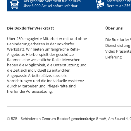
Das gesamte Sortiment für Ihr Büro
Kostenloser V
Über 6.000 Artikel sofort lieferbar
Bereits ab 25€
Die Boxdorfer Werkstatt
Über uns
Über 250 engagierte Mitarbeiter mit und ohne
Die Boxdorfer 
Behinderung arbeiten in der Boxdorfer
Dienstleistung
Werkstatt. Wir bieten umfangreiche Reha-
Video Präsent
Angebote. Hierbei spielt der geschütze
Lieferung
Rahmen eine wesentliche Rolle. Menschen
haben die Möglichkeit, die Unterstützung und
die Zeit sich individuell zu entwicklen.
Angepasste Arbeitsplätze, spezielle
Vorrichtungen und die individuelle Assistenz
durch Mitarbeiter und Pflegekräfte sind
hierfür die Voraussetzung.
© BZB - Behinderten-Zentrum-Boxdorf gemeinnützige GmbH, Am Spund 4, 