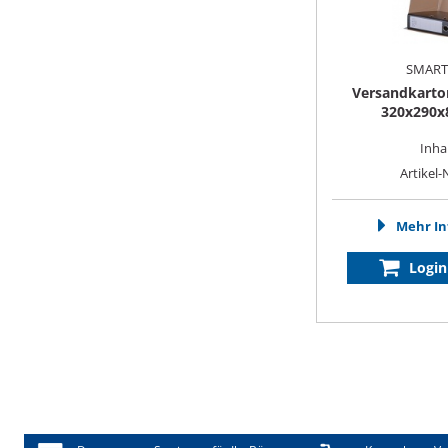
SMAR
Versandkarto
320x290
Inhal
Artikel-
Mehr In
Login