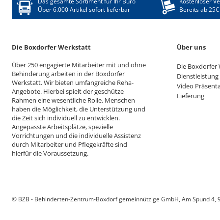
Das gesamte Sortiment für Ihr Büro
Kostenloser V
Über 6.000 Artikel sofort lieferbar
Bereits ab 25€
Die Boxdorfer Werkstatt
Über uns
Über 250 engagierte Mitarbeiter mit und ohne
Die Boxdorfer 
Behinderung arbeiten in der Boxdorfer
Dienstleistung
Werkstatt. Wir bieten umfangreiche Reha-
Video Präsent
Angebote. Hierbei spielt der geschütze
Lieferung
Rahmen eine wesentliche Rolle. Menschen
haben die Möglichkeit, die Unterstützung und
die Zeit sich individuell zu entwicklen.
Angepasste Arbeitsplätze, spezielle
Vorrichtungen und die individuelle Assistenz
durch Mitarbeiter und Pflegekräfte sind
hierfür die Voraussetzung.
© BZB - Behinderten-Zentrum-Boxdorf gemeinnützige GmbH, Am Spund 4, 