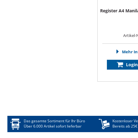
Register A4 Manila
Artikel-
Mehr In
Login
Das gesamte Sortiment für Ihr Büro
Kostenloser V
Über 6.000 Artikel sofort lieferbar
Bereits ab 25€